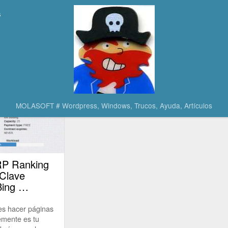
s
-SERP-Keyword-Ra
MOLASOFT # Wordpress, Windows, Trucos, Ayuda, Artículos
P Ranking
 Clave
Bing …
 es hacer páginas
emente es tu