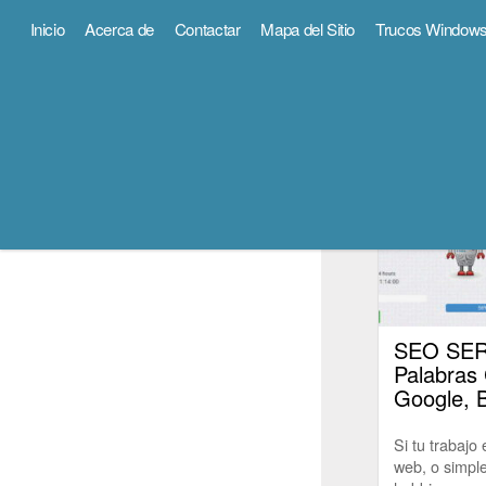
Inicio
Acerca de
Contactar
Mapa del Sitio
Trucos Window
SEO
Política de Cookies
.
Más sobre Cookies
.
SEO by msfv
SEO SER
Palabras
Google, 
Si tu trabajo
web, o simpl