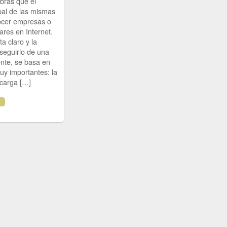
brás que el
pal de las mismas
ocer empresas o
lares en Internet.
ta claro y la
seguirlo de una
ente, se basa en
uy importantes: la
 carga […]
.