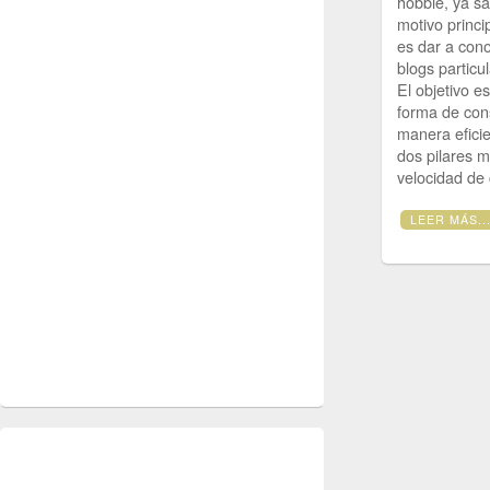
hobbie, ya sa
motivo princi
es dar a con
blogs particu
El objetivo es
forma de con
manera efici
dos pilares m
velocidad de
LEER MÁS..