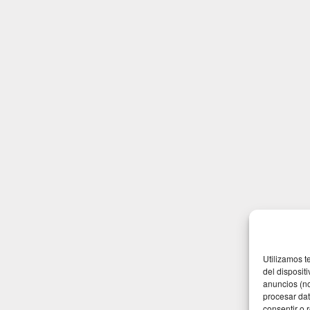
Utilizamos t
del disposit
anuncios (no
procesar dat
consentir o 