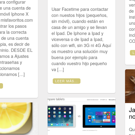
ra configurar
ver
e una cuenta de
Usar Facetime para contactar
de
 móvil Iphone X
con nuestos hijos (pequeños,
ins
 misfavoritos.com
sin móvil), cuando están en
una
rar los pasos
casa de un amigo y se llevan
co
ra la correcta
el Ipad. De Iphone a Ipad y
in
n de una cuenta
viceversa o de Ipad a Ipad,
CO
pia, es decir de
sólo con wifi, sin 3G ni 4G Aquí
ominio. DESDE EL
os muestro una solución muy
L
mos a Ajustes
buena por ejemplo para
ntraseñas y
cuando vuestro hijo pequeño
ccionamos
va […]
cionamos […]
LEER MÁS...
.
Ja
n
Que