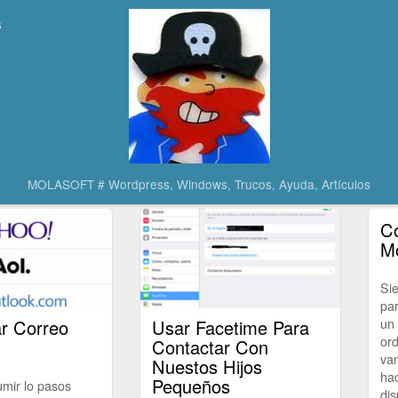
s
MOLASOFT # Wordpress, Windows, Trucos, Ayuda, Artículos
Co
Mó
Si
par
un 
ar Correo
Usar Facetime Para
ord
Contactar Con
va
Nuestos Hijos
hac
Pequeños
mir lo pasos
dis