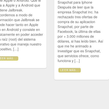
ne Apple o Android. Que le
Snapchat para Iphone
ta a Apple y a Android que
Después de leer que la
tiene Jailbreak.
empresa Snapchat inc. ha
cordemos a modo de
rechazado tres ofertas de
ormación que Jailbreak se
compra de su aplicacion
ede hacer tanto en Apple
Snapchat, por parte de
 en Android y consiste en
Facebook, la última de ellas
sicamente en poder acceder
por + 3.000 millones de
a raíz (root) del sistema
dólares, si has leído bien. Así
erativo que maneja nuestro
que me he animado a
positivo, […]
investigar que es Snapchat,
que servicios ofrece, como
EER MÁS...
funciona y […]
LEER MÁS...