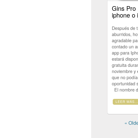
Gins Pro
iphone o 
Después de ta
aburridos, ho
agradable pa
contado un a
app para Iph
estará dispon
gratuita dura
noviembre y e
que no podía
oportunidad 
El nombre de
LEER MÁS..
« Olde