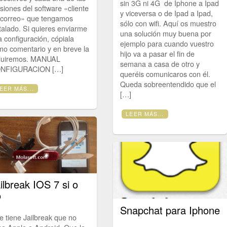
sin 3G ni 4G de Iphone a Ipad
siones del software «cliente
y viceversa o de Ipad a Ipad,
 correo» que tengamos
sólo con wifi. Aquí os muestro
talado. Si quieres enviarme
una solución muy buena por
 configuración, cópiala
ejemplo para cuando vuestro
mo comentario y en breve la
hijo va a pasar el fin de
cluiremos. MANUAL
semana a casa de otro y
NFIGURACION […]
queréis comunicaros con él.
Queda sobreentendido que el
EER MÁS...
[…]
LEER MÁS...
ilbreak IOS 7 si o
o
Snapchat para Iphone
 tiene Jailbreak que no