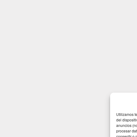
Utilizamos t
del disposit
anuncios (no
procesar dat
consentir o 