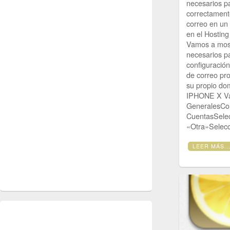
necesarios pa
correctament
correo en un
en el Hosting
Vamos a most
necesarios pa
configuració
de correo pro
su propio d
IPHONE X Va
GeneralesCo
CuentasSele
«Otra»Selec
LEER MÁS..