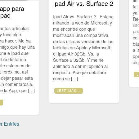
tie
Ipad Air vs. Surface 2
fal
 app para
ya 
ipad
Ipad Air vs. Surface 2 Estaba
Re
mirando la web de Microsoft y
inf
ntos artículos
me encontré con que
pu
y toca algo
mostraban una comparativa,
con
ra hacer. Me ha
de las últimas versiones de las
bá
migo que hay una
tabletas de Apple y Microsoft,
a l
one e Ipad que
el Ipad Air 32Gb. Vs. la
op
ible de forma
Surface 2 32Gb. Y me he
dis
nte este mes de
animado a dar mi opinión al
l próximo, así
respecto. Así que detallare
L
 dejar pasar esta
como se […]
sin comentarosla.
 la App, que […]
LEER MÁS...
.
r Entries