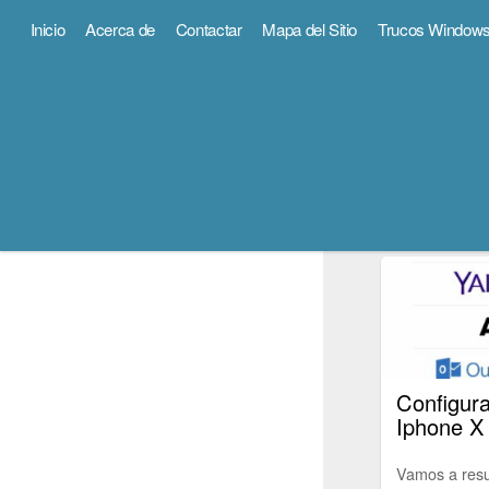
Inicio
Acerca de
Contactar
Mapa del Sitio
Trucos Window
Ipad
Política de Cookies
.
Más sobre Cookies
.
SEO by msfv
Ipad Ipad 2
Configur
Iphone X
Vamos a resu